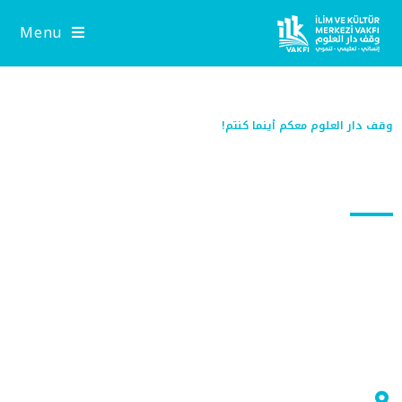
Menu
وقف دار العلوم معكم أينما كنتم!
تواصل معنا
عن الوقف
وَقْفٌ إنساني تعليمي عالمي، يهدفُ إلى الارتقاء بشرائح المجتمع، يسعى قُدُمًا
للنهوض والرُّقي بالتعليم
الوصول إلينا من خلال
Başak Mah. Hürriyet Bulvarı Yiğitler Sokak, Enkoop San Sit Ablok