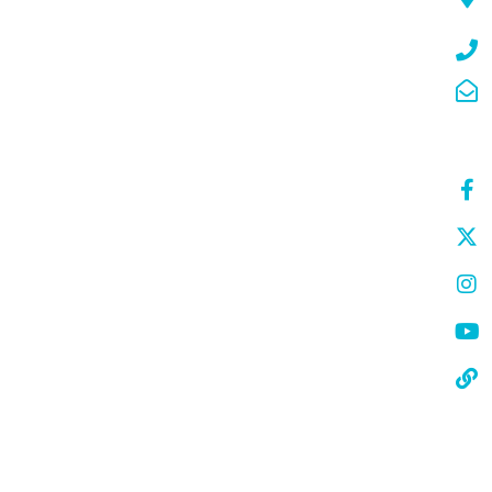
No: 2/20 (Farika Döner Üst Katı) Başakşehir - İstanbul
00902124333389
info@gamma.bms.com.sa
تابعنا
فيس بوك
إكس (تويتر)
انستغرام
يوتيوب
جميع الروابط
أرسل رسالتك