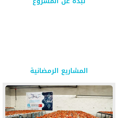
نبذة عن المشروع
في شهر الخير والعطاء والإحسان، تكون التجارة رابحة مع الله بدعم أهلنا
في الشمال السوري، والذين يعيشون أوضاعًا إنسانية قاسية، بمشاريع
تُدخل السرور على قلوبهم مثل «إقامة الإفطارات الجماعية والفردية
للصائمين» و «توزيع السلل الغذائية وسلّات السحور» «وتوزيع زكاة الفطر
والمال» ولا ننسى الأطفال وفرحتهم بالعيد؛ حيث نقوم «بتوزيع الكسوة
والحلويات والهدايا» لنجعل عيدهم مختلفًا ونُسعد قلوبهم
المشاريع الرمضانية