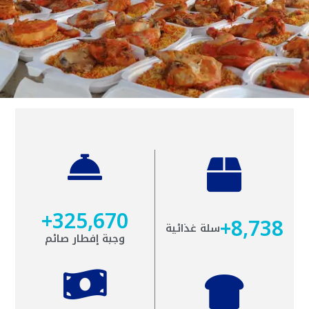
+
325,670
+
8,738
سلة غذائية
وجبة إفطار صائم